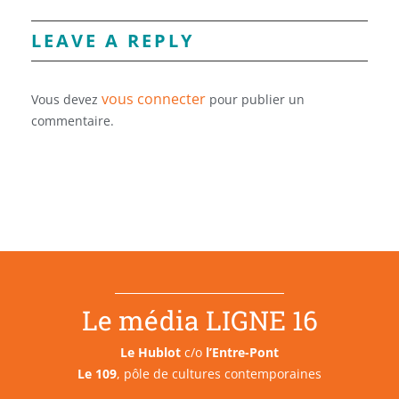
LEAVE A REPLY
vous connecter
Vous devez
pour publier un
commentaire.
Le média LIGNE 16
Le Hublot
c/o
l’Entre-Pont
Le 109
, pôle de cultures contemporaines