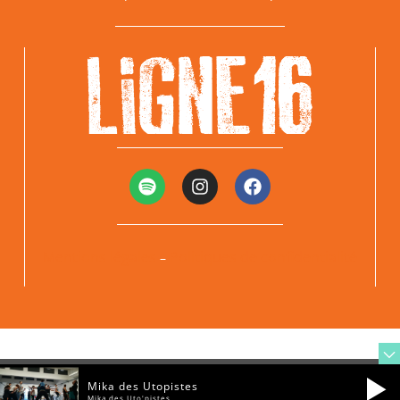
Mentions légales
Politiques de confidentialité
–
Mika des Utopistes
Mika des Uto'pistes