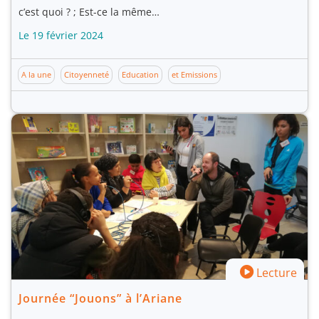
c’est quoi ? ; Est-ce la même…
Le 19 février 2024
A la une
Citoyenneté
Education
et Emissions
Lecture
Journée “Jouons” à l’Ariane