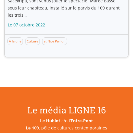
Sacékripa, sont venus jouer le spectacle “Marée Basse”
sous leur chapiteau, installé sur le parvis du 109 durant
les trois…
Le 07 octobre 2022
A la une
Culture
et Nice Paillon
Le média LIGNE 16
Le Hublot
c/o
l’Entre-Pont
Le 109
, pôle de cultures contemporaines